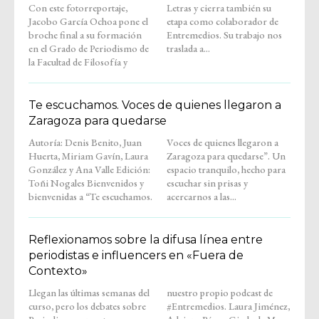
Con este fotorreportaje,
Letras y cierra también su
Jacobo García Ochoa pone el
etapa como colaborador de
broche final a su formación
Entremedios. Su trabajo nos
en el Grado de Periodismo de
traslada a...
la Facultad de Filosofía y
Te escuchamos. Voces de quienes llegaron a
Zaragoza para quedarse
Autoría: Denis Benito, Juan
Voces de quienes llegaron a
Huerta, Miriam Gavín, Laura
Zaragoza para quedarse”. Un
González y Ana Valle Edición:
espacio tranquilo, hecho para
Toñi Nogales Bienvenidos y
escuchar sin prisas y
bienvenidas a “Te escuchamos.
acercarnos a las...
Reflexionamos sobre la difusa línea entre
periodistas e influencers en «Fuera de
Contexto»
Llegan las últimas semanas del
nuestro propio podcast de
curso, pero los debates sobre
#Entremedios. Laura Jiménez,