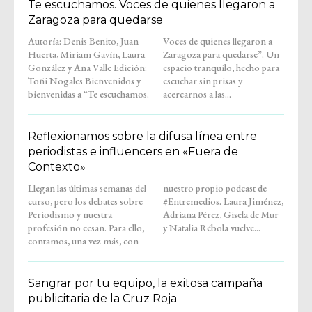
Te escuchamos. Voces de quienes llegaron a
Zaragoza para quedarse
Autoría: Denis Benito, Juan
Voces de quienes llegaron a
Huerta, Miriam Gavín, Laura
Zaragoza para quedarse”. Un
González y Ana Valle Edición:
espacio tranquilo, hecho para
Toñi Nogales Bienvenidos y
escuchar sin prisas y
bienvenidas a “Te escuchamos.
acercarnos a las...
Reflexionamos sobre la difusa línea entre
periodistas e influencers en «Fuera de
Contexto»
Llegan las últimas semanas del
nuestro propio podcast de
curso, pero los debates sobre
#Entremedios. Laura Jiménez,
Periodismo y nuestra
Adriana Pérez, Gisela de Mur
profesión no cesan. Para ello,
y Natalia Rébola vuelve...
contamos, una vez más, con
Sangrar por tu equipo, la exitosa campaña
publicitaria de la Cruz Roja