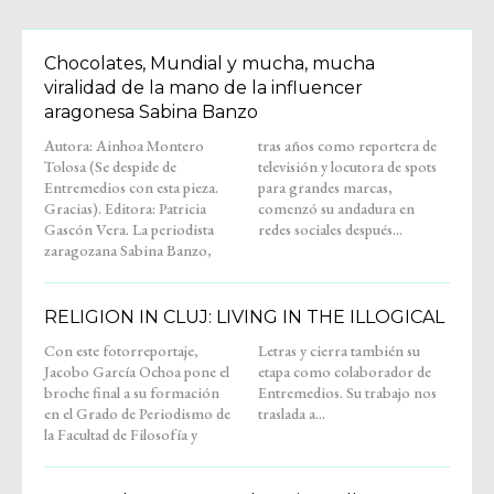
Chocolates, Mundial y mucha, mucha
viralidad de la mano de la influencer
aragonesa Sabina Banzo
Autora: Ainhoa Montero
tras años como reportera de
Tolosa (Se despide de
televisión y locutora de spots
Entremedios con esta pieza.
para grandes marcas,
Gracias). Editora: Patricia
comenzó su andadura en
Gascón Vera. La periodista
redes sociales después...
zaragozana Sabina Banzo,
RELIGION IN CLUJ: LIVING IN THE ILLOGICAL
Con este fotorreportaje,
Letras y cierra también su
Jacobo García Ochoa pone el
etapa como colaborador de
broche final a su formación
Entremedios. Su trabajo nos
en el Grado de Periodismo de
traslada a...
la Facultad de Filosofía y