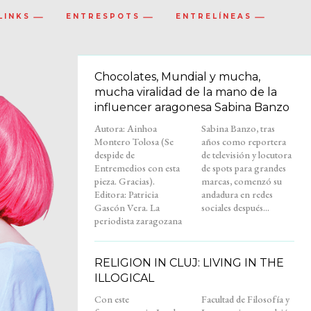
LINKS
ENTRESPOTS
ENTRELÍNEAS
Chocolates, Mundial y mucha,
mucha viralidad de la mano de la
influencer aragonesa Sabina Banzo
Autora: Ainhoa
Sabina Banzo, tras
Montero Tolosa (Se
años como reportera
despide de
de televisión y locutora
Entremedios con esta
de spots para grandes
pieza. Gracias).
marcas, comenzó su
Editora: Patricia
andadura en redes
Gascón Vera. La
sociales después...
periodista zaragozana
RELIGION IN CLUJ: LIVING IN THE
ILLOGICAL
Con este
Facultad de Filosofía y