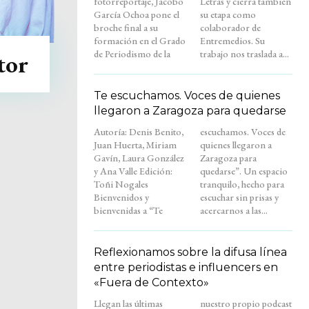
fotorreportaje, Jacobo
Letras y cierra también
García Ochoa pone el
su etapa como
broche final a su
colaborador de
formación en el Grado
Entremedios. Su
de Periodismo de la
trabajo nos traslada a...
tor
Te escuchamos. Voces de quienes
llegaron a Zaragoza para quedarse
Autoría: Denis Benito,
escuchamos. Voces de
Juan Huerta, Miriam
quienes llegaron a
Gavín, Laura González
Zaragoza para
y Ana Valle Edición:
quedarse”. Un espacio
Toñi Nogales
tranquilo, hecho para
Bienvenidos y
escuchar sin prisas y
bienvenidas a “Te
acercarnos a las...
Reflexionamos sobre la difusa línea
entre periodistas e influencers en
«Fuera de Contexto»
Llegan las últimas
nuestro propio podcast