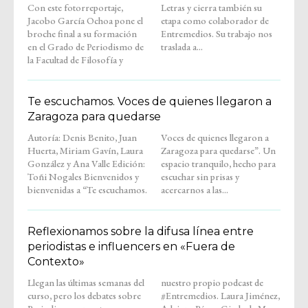
Con este fotorreportaje,
Letras y cierra también su
Jacobo García Ochoa pone el
etapa como colaborador de
broche final a su formación
Entremedios. Su trabajo nos
en el Grado de Periodismo de
traslada a...
la Facultad de Filosofía y
Te escuchamos. Voces de quienes llegaron a
Zaragoza para quedarse
Autoría: Denis Benito, Juan
Voces de quienes llegaron a
Huerta, Miriam Gavín, Laura
Zaragoza para quedarse”. Un
González y Ana Valle Edición:
espacio tranquilo, hecho para
Toñi Nogales Bienvenidos y
escuchar sin prisas y
bienvenidas a “Te escuchamos.
acercarnos a las...
Reflexionamos sobre la difusa línea entre
periodistas e influencers en «Fuera de
Contexto»
Llegan las últimas semanas del
nuestro propio podcast de
curso, pero los debates sobre
#Entremedios. Laura Jiménez,