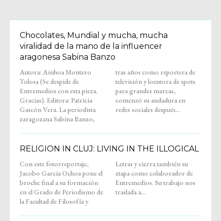
Chocolates, Mundial y mucha, mucha
viralidad de la mano de la influencer
aragonesa Sabina Banzo
Autora: Ainhoa Montero
tras años como reportera de
Tolosa (Se despide de
televisión y locutora de spots
Entremedios con esta pieza.
para grandes marcas,
Gracias). Editora: Patricia
comenzó su andadura en
Gascón Vera. La periodista
redes sociales después...
zaragozana Sabina Banzo,
RELIGION IN CLUJ: LIVING IN THE ILLOGICAL
Con este fotorreportaje,
Letras y cierra también su
Jacobo García Ochoa pone el
etapa como colaborador de
broche final a su formación
Entremedios. Su trabajo nos
en el Grado de Periodismo de
traslada a...
la Facultad de Filosofía y