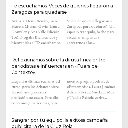
Te escuchamos. Voces de quienes llegaron a
Zaragoza para quedarse
Autoría: Denis Benito, Juan
Voces de quienes llegaron a
Huerta, Miriam Gavín, Laura
Zaragoza para quedarse”. Un
González y Ana Valle Edición:
espacio tranquilo, hecho para
Toñi Nogales Bienvenidos y
escuchar sin prisas y
bienvenidas a “Te escuchamos.
acercarnos a las...
Reflexionamos sobre la difusa línea entre
periodistas e influencers en «Fuera de
Contexto»
Llegan las últimas semanas del
nuestro propio podcast de
curso, pero los debates sobre
#Entremedios. Laura Jiménez,
Periodismo y nuestra
Adriana Pérez, Gisela de Mur
profesión no cesan. Para ello,
y Natalia Rébola vuelve...
contamos, una vez más, con
Sangrar por tu equipo, la exitosa campaña
publicitaria de la Cruz Roja