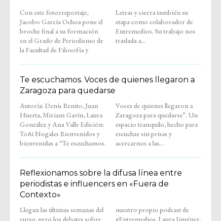
Con este fotorreportaje,
Letras y cierra también su
Jacobo García Ochoa pone el
etapa como colaborador de
broche final a su formación
Entremedios. Su trabajo nos
en el Grado de Periodismo de
traslada a...
la Facultad de Filosofía y
Te escuchamos. Voces de quienes llegaron a
Zaragoza para quedarse
Autoría: Denis Benito, Juan
Voces de quienes llegaron a
Huerta, Miriam Gavín, Laura
Zaragoza para quedarse”. Un
González y Ana Valle Edición:
espacio tranquilo, hecho para
Toñi Nogales Bienvenidos y
escuchar sin prisas y
bienvenidas a “Te escuchamos.
acercarnos a las...
Reflexionamos sobre la difusa línea entre
periodistas e influencers en «Fuera de
Contexto»
Llegan las últimas semanas del
nuestro propio podcast de
curso, pero los debates sobre
#Entremedios. Laura Jiménez,