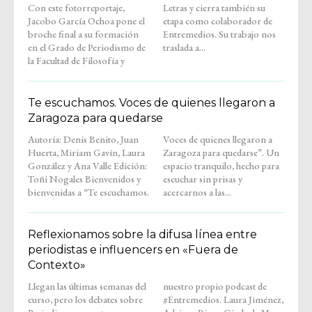
Con este fotorreportaje,
Letras y cierra también su
Jacobo García Ochoa pone el
etapa como colaborador de
broche final a su formación
Entremedios. Su trabajo nos
en el Grado de Periodismo de
traslada a...
la Facultad de Filosofía y
Te escuchamos. Voces de quienes llegaron a
Zaragoza para quedarse
Autoría: Denis Benito, Juan
Voces de quienes llegaron a
Huerta, Miriam Gavín, Laura
Zaragoza para quedarse”. Un
González y Ana Valle Edición:
espacio tranquilo, hecho para
Toñi Nogales Bienvenidos y
escuchar sin prisas y
bienvenidas a “Te escuchamos.
acercarnos a las...
Reflexionamos sobre la difusa línea entre
periodistas e influencers en «Fuera de
Contexto»
Llegan las últimas semanas del
nuestro propio podcast de
curso, pero los debates sobre
#Entremedios. Laura Jiménez,