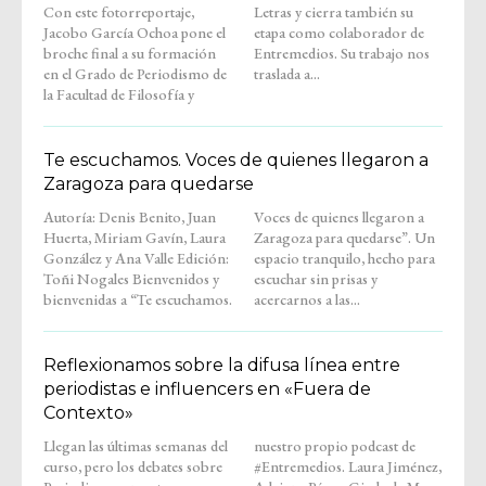
Con este fotorreportaje,
Letras y cierra también su
Jacobo García Ochoa pone el
etapa como colaborador de
broche final a su formación
Entremedios. Su trabajo nos
en el Grado de Periodismo de
traslada a...
la Facultad de Filosofía y
Te escuchamos. Voces de quienes llegaron a
Zaragoza para quedarse
Autoría: Denis Benito, Juan
Voces de quienes llegaron a
Huerta, Miriam Gavín, Laura
Zaragoza para quedarse”. Un
González y Ana Valle Edición:
espacio tranquilo, hecho para
Toñi Nogales Bienvenidos y
escuchar sin prisas y
bienvenidas a “Te escuchamos.
acercarnos a las...
Reflexionamos sobre la difusa línea entre
periodistas e influencers en «Fuera de
Contexto»
Llegan las últimas semanas del
nuestro propio podcast de
curso, pero los debates sobre
#Entremedios. Laura Jiménez,