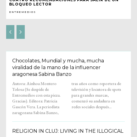
BLOQUEO LECTOR
ENTREMEDIOS
Chocolates, Mundial y mucha, mucha
viralidad de la mano de la influencer
aragonesa Sabina Banzo
Autora: Ainhoa Montero
tras años como reportera de
Tolosa (Se despide de
televisión y locutora de spots
Entremedios con esta pieza.
para grandes marcas,
Gracias). Editora: Patricia
comenzó su andadura en
Gascón Vera. La periodista
redes sociales después...
zaragozana Sabina Banzo,
RELIGION IN CLUJ: LIVING IN THE ILLOGICAL