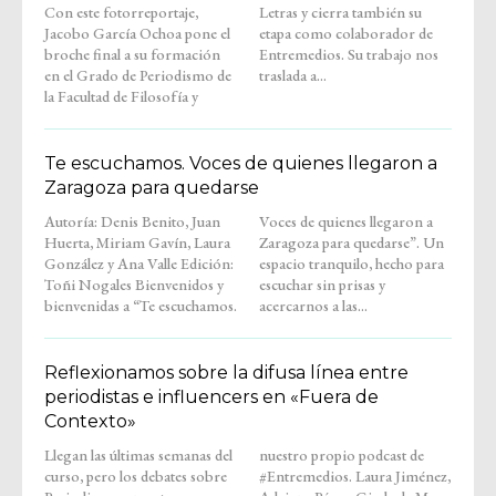
Con este fotorreportaje,
Letras y cierra también su
Jacobo García Ochoa pone el
etapa como colaborador de
broche final a su formación
Entremedios. Su trabajo nos
en el Grado de Periodismo de
traslada a...
la Facultad de Filosofía y
Te escuchamos. Voces de quienes llegaron a
Zaragoza para quedarse
Autoría: Denis Benito, Juan
Voces de quienes llegaron a
Huerta, Miriam Gavín, Laura
Zaragoza para quedarse”. Un
González y Ana Valle Edición:
espacio tranquilo, hecho para
Toñi Nogales Bienvenidos y
escuchar sin prisas y
bienvenidas a “Te escuchamos.
acercarnos a las...
Reflexionamos sobre la difusa línea entre
periodistas e influencers en «Fuera de
Contexto»
Llegan las últimas semanas del
nuestro propio podcast de
curso, pero los debates sobre
#Entremedios. Laura Jiménez,