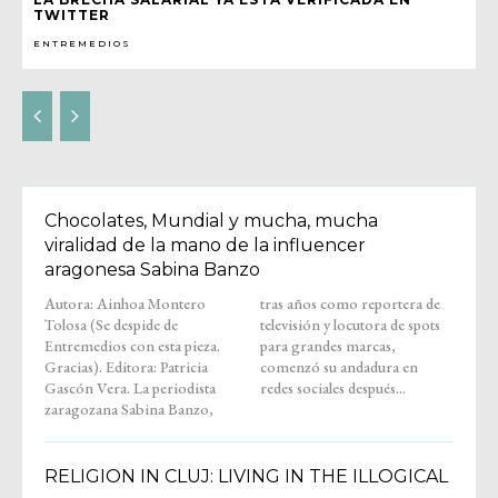
TWITTER
ENTREMEDIOS
Chocolates, Mundial y mucha, mucha
viralidad de la mano de la influencer
aragonesa Sabina Banzo
Autora: Ainhoa Montero
tras años como reportera de
Tolosa (Se despide de
televisión y locutora de spots
Entremedios con esta pieza.
para grandes marcas,
Gracias). Editora: Patricia
comenzó su andadura en
Gascón Vera. La periodista
redes sociales después...
zaragozana Sabina Banzo,
RELIGION IN CLUJ: LIVING IN THE ILLOGICAL