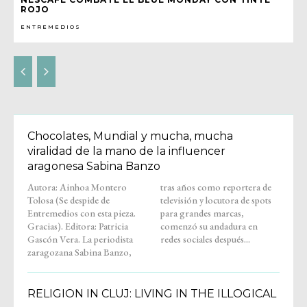
ROJO
ENTREMEDIOS
Chocolates, Mundial y mucha, mucha
viralidad de la mano de la influencer
aragonesa Sabina Banzo
Autora: Ainhoa Montero
tras años como reportera de
Tolosa (Se despide de
televisión y locutora de spots
Entremedios con esta pieza.
para grandes marcas,
Gracias). Editora: Patricia
comenzó su andadura en
Gascón Vera. La periodista
redes sociales después...
zaragozana Sabina Banzo,
RELIGION IN CLUJ: LIVING IN THE ILLOGICAL