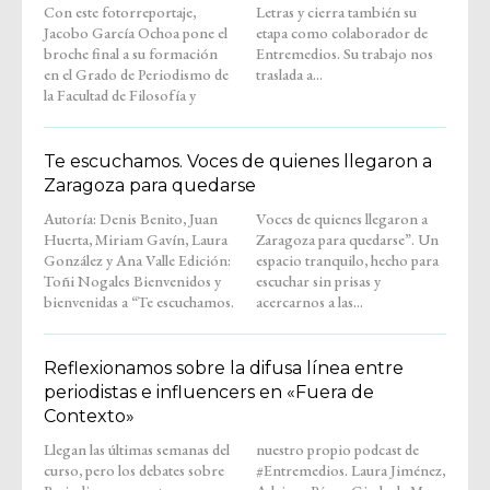
Con este fotorreportaje,
Letras y cierra también su
Jacobo García Ochoa pone el
etapa como colaborador de
broche final a su formación
Entremedios. Su trabajo nos
en el Grado de Periodismo de
traslada a...
la Facultad de Filosofía y
Te escuchamos. Voces de quienes llegaron a
Zaragoza para quedarse
Autoría: Denis Benito, Juan
Voces de quienes llegaron a
Huerta, Miriam Gavín, Laura
Zaragoza para quedarse”. Un
González y Ana Valle Edición:
espacio tranquilo, hecho para
Toñi Nogales Bienvenidos y
escuchar sin prisas y
bienvenidas a “Te escuchamos.
acercarnos a las...
Reflexionamos sobre la difusa línea entre
periodistas e influencers en «Fuera de
Contexto»
Llegan las últimas semanas del
nuestro propio podcast de
curso, pero los debates sobre
#Entremedios. Laura Jiménez,