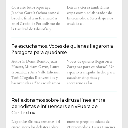
Con este fotorreportaje,
Letras y cierra también su
Jacobo García Ochoa pone el
etapa como colaborador de
broche final a su formación
Entremedios. Su trabajo nos
en el Grado de Periodismo de
traslada a...
la Facultad de Filosofía y
Te escuchamos. Voces de quienes llegaron a
Zaragoza para quedarse
Autoría: Denis Benito, Juan
Voces de quienes llegaron a
Huerta, Miriam Gavín, Laura
Zaragoza para quedarse”. Un
González y Ana Valle Edición:
espacio tranquilo, hecho para
Toñi Nogales Bienvenidos y
escuchar sin prisas y
bienvenidas a “Te escuchamos.
acercarnos a las...
Reflexionamos sobre la difusa línea entre
periodistas e influencers en «Fuera de
Contexto»
Llegan las últimas semanas del
nuestro propio podcast de
curso, pero los debates sobre
#Entremedios. Laura Jiménez,