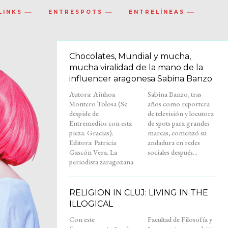
LINKS
ENTRESPOTS
ENTRELÍNEAS
Chocolates, Mundial y mucha,
mucha viralidad de la mano de la
influencer aragonesa Sabina Banzo
Autora: Ainhoa
Sabina Banzo, tras
Montero Tolosa (Se
años como reportera
despide de
de televisión y locutora
Entremedios con esta
de spots para grandes
pieza. Gracias).
marcas, comenzó su
Editora: Patricia
andadura en redes
Gascón Vera. La
sociales después...
periodista zaragozana
RELIGION IN CLUJ: LIVING IN THE
ILLOGICAL
Con este
Facultad de Filosofía y