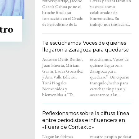
fotorreportaje, Jacobo
Letras y cierra también
García Ochoa pone el
su etapa como
broche final a su
colaborador de
formación en el Grado
Entremedios. Su
de Periodismo de la
trabajo nos traslada a...
tro
Te escuchamos. Voces de quienes
llegaron a Zaragoza para quedarse
Autoría: Denis Benito,
escuchamos. Voces de
Juan Huerta, Miriam
quienes llegaron a
Gavín, Laura González
Zaragoza para
y Ana Valle Edición:
quedarse”. Un espacio
Toñi Nogales
tranquilo, hecho para
Bienvenidos y
escuchar sin prisas y
bienvenidas a “Te
acercarnos a las...
Reflexionamos sobre la difusa línea
entre periodistas e influencers en
«Fuera de Contexto»
Llegan las últimas
nuestro propio podcast