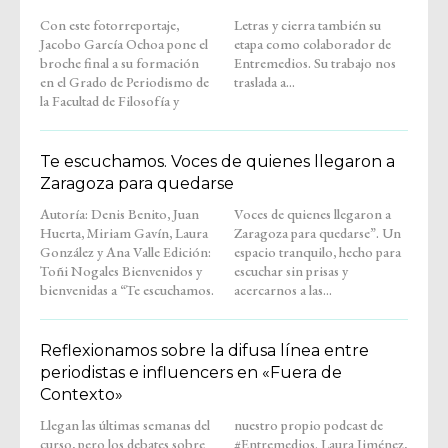
Con este fotorreportaje,
Letras y cierra también su
Jacobo García Ochoa pone el
etapa como colaborador de
broche final a su formación
Entremedios. Su trabajo nos
en el Grado de Periodismo de
traslada a...
la Facultad de Filosofía y
Te escuchamos. Voces de quienes llegaron a
Zaragoza para quedarse
Autoría: Denis Benito, Juan
Voces de quienes llegaron a
Huerta, Miriam Gavín, Laura
Zaragoza para quedarse”. Un
González y Ana Valle Edición:
espacio tranquilo, hecho para
Toñi Nogales Bienvenidos y
escuchar sin prisas y
bienvenidas a “Te escuchamos.
acercarnos a las...
Reflexionamos sobre la difusa línea entre
periodistas e influencers en «Fuera de
Contexto»
Llegan las últimas semanas del
nuestro propio podcast de
curso, pero los debates sobre
#Entremedios. Laura Jiménez,