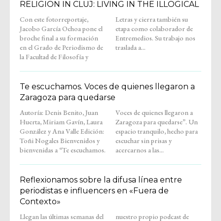
RELIGION IN CLUJ: LIVING IN THE ILLOGICAL
Con este fotorreportaje,
Letras y cierra también su
Jacobo García Ochoa pone el
etapa como colaborador de
broche final a su formación
Entremedios. Su trabajo nos
en el Grado de Periodismo de
traslada a...
la Facultad de Filosofía y
Te escuchamos. Voces de quienes llegaron a
Zaragoza para quedarse
Autoría: Denis Benito, Juan
Voces de quienes llegaron a
Huerta, Miriam Gavín, Laura
Zaragoza para quedarse”. Un
González y Ana Valle Edición:
espacio tranquilo, hecho para
Toñi Nogales Bienvenidos y
escuchar sin prisas y
bienvenidas a “Te escuchamos.
acercarnos a las...
Reflexionamos sobre la difusa línea entre
periodistas e influencers en «Fuera de
Contexto»
Llegan las últimas semanas del
nuestro propio podcast de