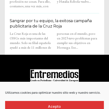
profesión no cesan. Para ello,
y Natalia Rébola vuelve...
contamos, una vez más, con
Sangrar por tu equipo, la exitosa campaña
publicitaria de la Cruz Roja
La Cruz Roja es una de las
personas en el mundo, pero
ONGs más importantes del
en 2023 tuvo problemas para
mundo. Solo su filial española
cumplir sus objetivos en
ayudó a más de 11 millones de
Noruega. Ese...
COPYRIGHT © 2022
Utilizamos cookies para optimizar nuestro sitio web y nuestro servicio.
Acepto