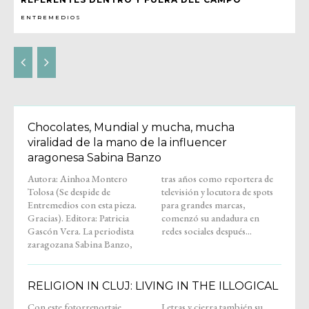
ENTREMEDIOS
Chocolates, Mundial y mucha, mucha
viralidad de la mano de la influencer
aragonesa Sabina Banzo
Autora: Ainhoa Montero
tras años como reportera de
Tolosa (Se despide de
televisión y locutora de spots
Entremedios con esta pieza.
para grandes marcas,
Gracias). Editora: Patricia
comenzó su andadura en
Gascón Vera. La periodista
redes sociales después...
zaragozana Sabina Banzo,
RELIGION IN CLUJ: LIVING IN THE ILLOGICAL
Con este fotorreportaje,
Letras y cierra también su