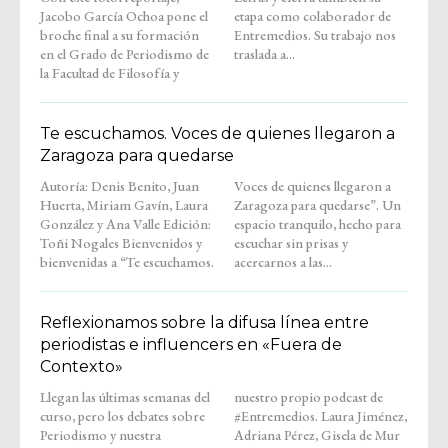
Jacobo García Ochoa pone el
etapa como colaborador de
broche final a su formación
Entremedios. Su trabajo nos
en el Grado de Periodismo de
traslada a...
la Facultad de Filosofía y
Te escuchamos. Voces de quienes llegaron a
Zaragoza para quedarse
Autoría: Denis Benito, Juan
Voces de quienes llegaron a
Huerta, Miriam Gavín, Laura
Zaragoza para quedarse”. Un
González y Ana Valle Edición:
espacio tranquilo, hecho para
Toñi Nogales Bienvenidos y
escuchar sin prisas y
bienvenidas a “Te escuchamos.
acercarnos a las...
Reflexionamos sobre la difusa línea entre
periodistas e influencers en «Fuera de
Contexto»
Llegan las últimas semanas del
nuestro propio podcast de
curso, pero los debates sobre
#Entremedios. Laura Jiménez,
Periodismo y nuestra
Adriana Pérez, Gisela de Mur