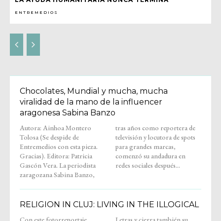
ENTREMEDIOS
Chocolates, Mundial y mucha, mucha
viralidad de la mano de la influencer
aragonesa Sabina Banzo
Autora: Ainhoa Montero
tras años como reportera de
Tolosa (Se despide de
televisión y locutora de spots
Entremedios con esta pieza.
para grandes marcas,
Gracias). Editora: Patricia
comenzó su andadura en
Gascón Vera. La periodista
redes sociales después...
zaragozana Sabina Banzo,
RELIGION IN CLUJ: LIVING IN THE ILLOGICAL
Con este fotorreportaje,
Letras y cierra también su