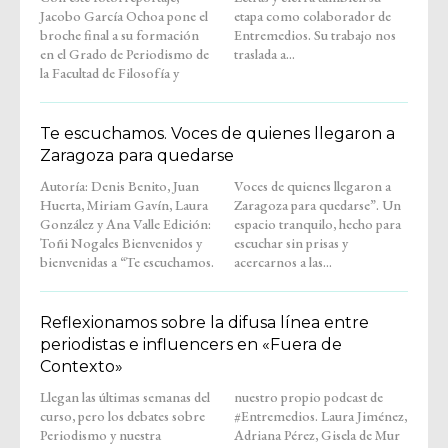
Jacobo García Ochoa pone el
etapa como colaborador de
broche final a su formación
Entremedios. Su trabajo nos
en el Grado de Periodismo de
traslada a...
la Facultad de Filosofía y
Te escuchamos. Voces de quienes llegaron a
Zaragoza para quedarse
Autoría: Denis Benito, Juan
Voces de quienes llegaron a
Huerta, Miriam Gavín, Laura
Zaragoza para quedarse”. Un
González y Ana Valle Edición:
espacio tranquilo, hecho para
Toñi Nogales Bienvenidos y
escuchar sin prisas y
bienvenidas a “Te escuchamos.
acercarnos a las...
Reflexionamos sobre la difusa línea entre
periodistas e influencers en «Fuera de
Contexto»
Llegan las últimas semanas del
nuestro propio podcast de
curso, pero los debates sobre
#Entremedios. Laura Jiménez,
Periodismo y nuestra
Adriana Pérez, Gisela de Mur