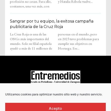
profesión no cesan. Para ello,
y Natalia Rébola vuelve...
contamos, una vez más, con
Sangrar por tu equipo, la exitosa campaña
publicitaria de la Cruz Roja
La Cruz Roja es una de las
personas en el mundo, pero
ONGs más importantes del
en 2023 tuvo problemas para
mundo. Solo su filial española
cumplir sus objetivos en
ayudó a más de 11 millones de
Noruega. Ese...
COPYRIGHT © 2022
Utilizamos cookies para optimizar nuestro sitio web y nuestro servicio.
Acepto