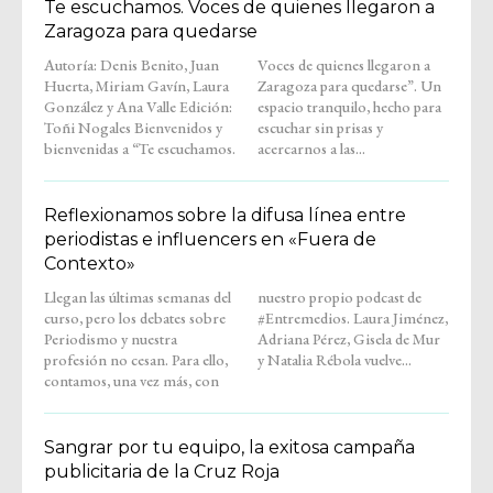
Te escuchamos. Voces de quienes llegaron a
Zaragoza para quedarse
Autoría: Denis Benito, Juan
Voces de quienes llegaron a
Huerta, Miriam Gavín, Laura
Zaragoza para quedarse”. Un
González y Ana Valle Edición:
espacio tranquilo, hecho para
Toñi Nogales Bienvenidos y
escuchar sin prisas y
bienvenidas a “Te escuchamos.
acercarnos a las...
Reflexionamos sobre la difusa línea entre
periodistas e influencers en «Fuera de
Contexto»
Llegan las últimas semanas del
nuestro propio podcast de
curso, pero los debates sobre
#Entremedios. Laura Jiménez,
Periodismo y nuestra
Adriana Pérez, Gisela de Mur
profesión no cesan. Para ello,
y Natalia Rébola vuelve...
contamos, una vez más, con
Sangrar por tu equipo, la exitosa campaña
publicitaria de la Cruz Roja