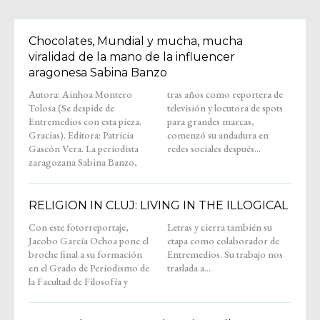
Chocolates, Mundial y mucha, mucha
viralidad de la mano de la influencer
aragonesa Sabina Banzo
Autora: Ainhoa Montero
tras años como reportera de
Tolosa (Se despide de
televisión y locutora de spots
Entremedios con esta pieza.
para grandes marcas,
Gracias). Editora: Patricia
comenzó su andadura en
Gascón Vera. La periodista
redes sociales después...
zaragozana Sabina Banzo,
RELIGION IN CLUJ: LIVING IN THE ILLOGICAL
Con este fotorreportaje,
Letras y cierra también su
Jacobo García Ochoa pone el
etapa como colaborador de
broche final a su formación
Entremedios. Su trabajo nos
en el Grado de Periodismo de
traslada a...
la Facultad de Filosofía y