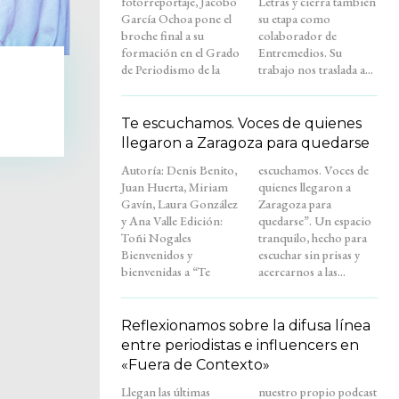
fotorreportaje, Jacobo
Letras y cierra también
García Ochoa pone el
su etapa como
broche final a su
colaborador de
formación en el Grado
Entremedios. Su
de Periodismo de la
trabajo nos traslada a...
Te escuchamos. Voces de quienes
llegaron a Zaragoza para quedarse
Autoría: Denis Benito,
escuchamos. Voces de
Juan Huerta, Miriam
quienes llegaron a
Gavín, Laura González
Zaragoza para
y Ana Valle Edición:
quedarse”. Un espacio
Toñi Nogales
tranquilo, hecho para
Bienvenidos y
escuchar sin prisas y
bienvenidas a “Te
acercarnos a las...
Reflexionamos sobre la difusa línea
entre periodistas e influencers en
«Fuera de Contexto»
Llegan las últimas
nuestro propio podcast