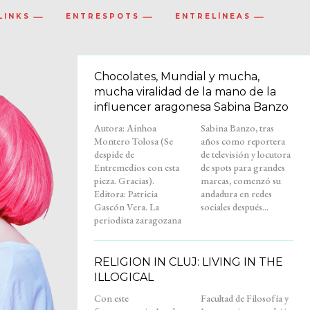
LINKS
ENTRESPOTS
ENTRELÍNEAS
Chocolates, Mundial y mucha,
mucha viralidad de la mano de la
influencer aragonesa Sabina Banzo
Autora: Ainhoa
Sabina Banzo, tras
Montero Tolosa (Se
años como reportera
despide de
de televisión y locutora
Entremedios con esta
de spots para grandes
pieza. Gracias).
marcas, comenzó su
Editora: Patricia
andadura en redes
Gascón Vera. La
sociales después...
periodista zaragozana
RELIGION IN CLUJ: LIVING IN THE
ILLOGICAL
Con este
Facultad de Filosofía y