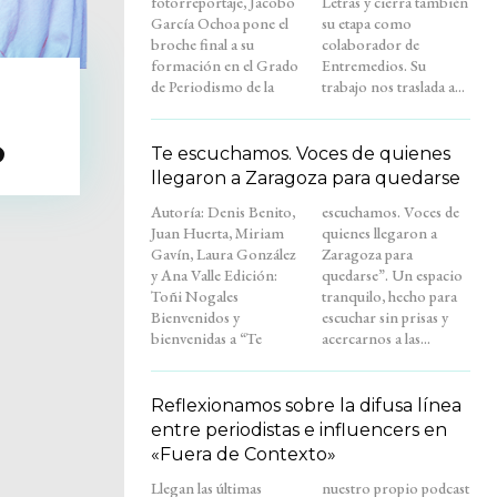
fotorreportaje, Jacobo
Letras y cierra también
García Ochoa pone el
su etapa como
broche final a su
colaborador de
formación en el Grado
Entremedios. Su
de Periodismo de la
trabajo nos traslada a...
o
Te escuchamos. Voces de quienes
llegaron a Zaragoza para quedarse
Autoría: Denis Benito,
escuchamos. Voces de
Juan Huerta, Miriam
quienes llegaron a
Gavín, Laura González
Zaragoza para
y Ana Valle Edición:
quedarse”. Un espacio
Toñi Nogales
tranquilo, hecho para
Bienvenidos y
escuchar sin prisas y
bienvenidas a “Te
acercarnos a las...
Reflexionamos sobre la difusa línea
entre periodistas e influencers en
«Fuera de Contexto»
Llegan las últimas
nuestro propio podcast