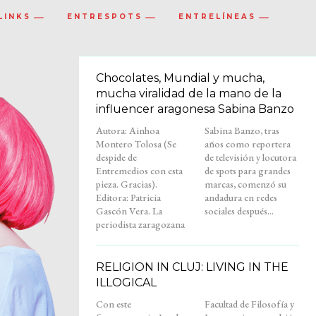
LINKS
ENTRESPOTS
ENTRELÍNEAS
Chocolates, Mundial y mucha,
mucha viralidad de la mano de la
influencer aragonesa Sabina Banzo
Autora: Ainhoa
Sabina Banzo, tras
Montero Tolosa (Se
años como reportera
despide de
de televisión y locutora
Entremedios con esta
de spots para grandes
pieza. Gracias).
marcas, comenzó su
Editora: Patricia
andadura en redes
Gascón Vera. La
sociales después...
periodista zaragozana
RELIGION IN CLUJ: LIVING IN THE
ILLOGICAL
Con este
Facultad de Filosofía y