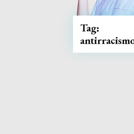
Tag:
antirracism