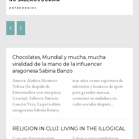
ENTREMEDIOS
Chocolates, Mundial y mucha, mucha
viralidad de la mano de la influencer
aragonesa Sabina Banzo
Autora: Ainhoa Montero
tras años como reportera de
Tolosa (Se despide de
televisión y locutora de spots
Entremedios con esta pieza.
para grandes marcas,
Gracias). Editora: Patricia
comenzó su andadura en
Gascón Vera. La periodista
redes sociales después...
zaragozana Sabina Banzo,
RELIGION IN CLUJ: LIVING IN THE ILLOGICAL
Con este fotorreportaje,
Letras y cierra también su