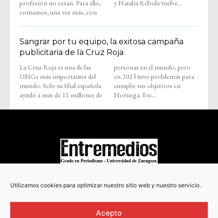
profesión no cesan. Para ello,
y Natalia Rébola vuelve...
contamos, una vez más, con
Sangrar por tu equipo, la exitosa campaña
publicitaria de la Cruz Roja
La Cruz Roja es una de las
personas en el mundo, pero
ONGs más importantes del
en 2023 tuvo problemas para
mundo. Solo su filial española
cumplir sus objetivos en
ayudó a más de 11 millones de
Noruega. Ese...
COPYRIGHT © 2022
Utilizamos cookies para optimizar nuestro sitio web y nuestro servicio.
Acepto