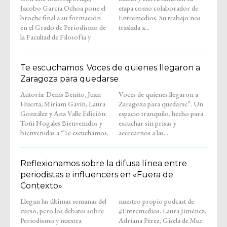
Jacobo García Ochoa pone el
etapa como colaborador de
broche final a su formación
Entremedios. Su trabajo nos
en el Grado de Periodismo de
traslada a...
la Facultad de Filosofía y
Te escuchamos. Voces de quienes llegaron a
Zaragoza para quedarse
Autoría: Denis Benito, Juan
Voces de quienes llegaron a
Huerta, Miriam Gavín, Laura
Zaragoza para quedarse”. Un
González y Ana Valle Edición:
espacio tranquilo, hecho para
Toñi Nogales Bienvenidos y
escuchar sin prisas y
bienvenidas a “Te escuchamos.
acercarnos a las...
Reflexionamos sobre la difusa línea entre
periodistas e influencers en «Fuera de
Contexto»
Llegan las últimas semanas del
nuestro propio podcast de
curso, pero los debates sobre
#Entremedios. Laura Jiménez,
Periodismo y nuestra
Adriana Pérez, Gisela de Mur