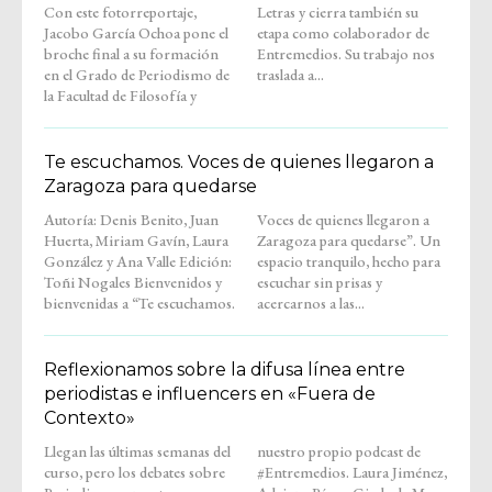
Con este fotorreportaje,
Letras y cierra también su
Jacobo García Ochoa pone el
etapa como colaborador de
broche final a su formación
Entremedios. Su trabajo nos
en el Grado de Periodismo de
traslada a...
la Facultad de Filosofía y
Te escuchamos. Voces de quienes llegaron a
Zaragoza para quedarse
Autoría: Denis Benito, Juan
Voces de quienes llegaron a
Huerta, Miriam Gavín, Laura
Zaragoza para quedarse”. Un
González y Ana Valle Edición:
espacio tranquilo, hecho para
Toñi Nogales Bienvenidos y
escuchar sin prisas y
bienvenidas a “Te escuchamos.
acercarnos a las...
Reflexionamos sobre la difusa línea entre
periodistas e influencers en «Fuera de
Contexto»
Llegan las últimas semanas del
nuestro propio podcast de
curso, pero los debates sobre
#Entremedios. Laura Jiménez,