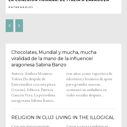
ENTREMEDIOS
Chocolates, Mundial y mucha, mucha
viralidad de la mano de la influencer
aragonesa Sabina Banzo
Autora: Ainhoa Montero
tras años como reportera de
Tolosa (Se despide de
televisión y locutora de spots
Entremedios con esta pieza.
para grandes marcas,
Gracias). Editora: Patricia
comenzó su andadura en
Gascón Vera. La periodista
redes sociales después...
zaragozana Sabina Banzo,
RELIGION IN CLUJ: LIVING IN THE ILLOGICAL
Con este fotorreportaje,
Letras y cierra también su