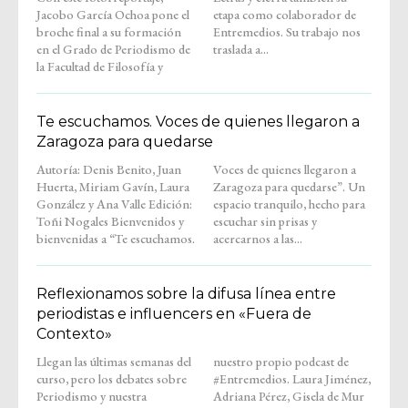
Jacobo García Ochoa pone el
etapa como colaborador de
broche final a su formación
Entremedios. Su trabajo nos
en el Grado de Periodismo de
traslada a...
la Facultad de Filosofía y
Te escuchamos. Voces de quienes llegaron a
Zaragoza para quedarse
Autoría: Denis Benito, Juan
Voces de quienes llegaron a
Huerta, Miriam Gavín, Laura
Zaragoza para quedarse”. Un
González y Ana Valle Edición:
espacio tranquilo, hecho para
Toñi Nogales Bienvenidos y
escuchar sin prisas y
bienvenidas a “Te escuchamos.
acercarnos a las...
Reflexionamos sobre la difusa línea entre
periodistas e influencers en «Fuera de
Contexto»
Llegan las últimas semanas del
nuestro propio podcast de
curso, pero los debates sobre
#Entremedios. Laura Jiménez,
Periodismo y nuestra
Adriana Pérez, Gisela de Mur