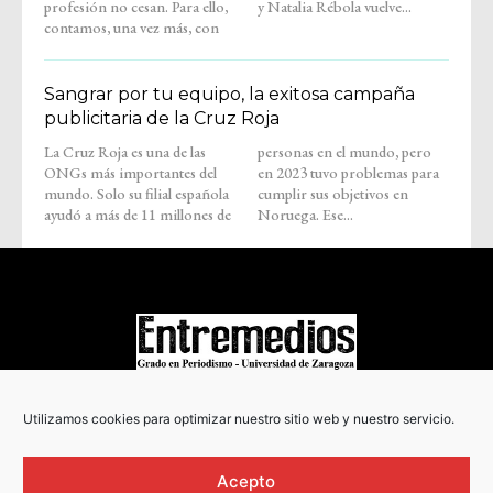
profesión no cesan. Para ello,
y Natalia Rébola vuelve...
contamos, una vez más, con
Sangrar por tu equipo, la exitosa campaña
publicitaria de la Cruz Roja
La Cruz Roja es una de las
personas en el mundo, pero
ONGs más importantes del
en 2023 tuvo problemas para
mundo. Solo su filial española
cumplir sus objetivos en
ayudó a más de 11 millones de
Noruega. Ese...
COPYRIGHT © 2022
Utilizamos cookies para optimizar nuestro sitio web y nuestro servicio.
Acepto