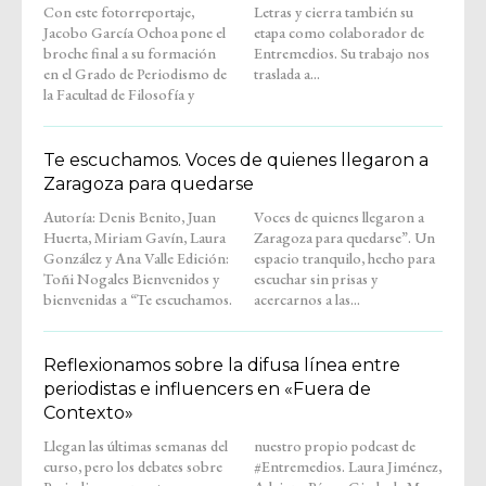
Con este fotorreportaje,
Letras y cierra también su
Jacobo García Ochoa pone el
etapa como colaborador de
broche final a su formación
Entremedios. Su trabajo nos
en el Grado de Periodismo de
traslada a...
la Facultad de Filosofía y
Te escuchamos. Voces de quienes llegaron a
Zaragoza para quedarse
Autoría: Denis Benito, Juan
Voces de quienes llegaron a
Huerta, Miriam Gavín, Laura
Zaragoza para quedarse”. Un
González y Ana Valle Edición:
espacio tranquilo, hecho para
Toñi Nogales Bienvenidos y
escuchar sin prisas y
bienvenidas a “Te escuchamos.
acercarnos a las...
Reflexionamos sobre la difusa línea entre
periodistas e influencers en «Fuera de
Contexto»
Llegan las últimas semanas del
nuestro propio podcast de
curso, pero los debates sobre
#Entremedios. Laura Jiménez,