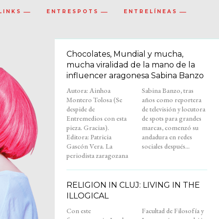
LINKS
ENTRESPOTS
ENTRELÍNEAS
Chocolates, Mundial y mucha,
mucha viralidad de la mano de la
influencer aragonesa Sabina Banzo
Autora: Ainhoa
Sabina Banzo, tras
Montero Tolosa (Se
años como reportera
despide de
de televisión y locutora
Entremedios con esta
de spots para grandes
pieza. Gracias).
marcas, comenzó su
Editora: Patricia
andadura en redes
Gascón Vera. La
sociales después...
periodista zaragozana
RELIGION IN CLUJ: LIVING IN THE
ILLOGICAL
Con este
Facultad de Filosofía y