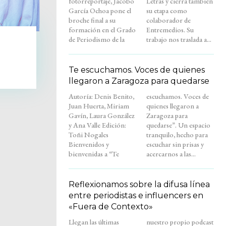
fotorreportaje, Jacobo
Letras y cierra también
García Ochoa pone el
su etapa como
broche final a su
colaborador de
formación en el Grado
Entremedios. Su
de Periodismo de la
trabajo nos traslada a...
Te escuchamos. Voces de quienes
llegaron a Zaragoza para quedarse
Autoría: Denis Benito,
escuchamos. Voces de
Juan Huerta, Miriam
quienes llegaron a
Gavín, Laura González
Zaragoza para
y Ana Valle Edición:
quedarse”. Un espacio
Toñi Nogales
tranquilo, hecho para
Bienvenidos y
escuchar sin prisas y
bienvenidas a “Te
acercarnos a las...
Reflexionamos sobre la difusa línea
entre periodistas e influencers en
«Fuera de Contexto»
Llegan las últimas
nuestro propio podcast