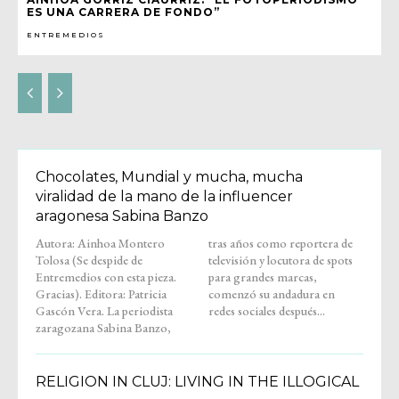
ES UNA CARRERA DE FONDO”
ENTREMEDIOS
Chocolates, Mundial y mucha, mucha
viralidad de la mano de la influencer
aragonesa Sabina Banzo
Autora: Ainhoa Montero
tras años como reportera de
Tolosa (Se despide de
televisión y locutora de spots
Entremedios con esta pieza.
para grandes marcas,
Gracias). Editora: Patricia
comenzó su andadura en
Gascón Vera. La periodista
redes sociales después...
zaragozana Sabina Banzo,
RELIGION IN CLUJ: LIVING IN THE ILLOGICAL