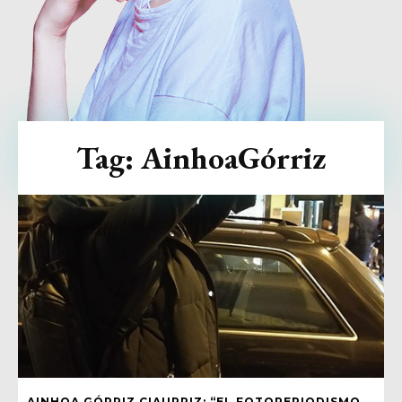
Tag:
AinhoaGórriz
AINHOA GÓRRIZ CIAURRIZ: “EL FOTOPERIODISMO