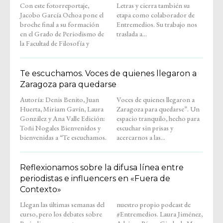
Con este fotorreportaje,
Letras y cierra también su
Jacobo García Ochoa pone el
etapa como colaborador de
broche final a su formación
Entremedios. Su trabajo nos
en el Grado de Periodismo de
traslada a...
la Facultad de Filosofía y
Te escuchamos. Voces de quienes llegaron a
Zaragoza para quedarse
Autoría: Denis Benito, Juan
Voces de quienes llegaron a
Huerta, Miriam Gavín, Laura
Zaragoza para quedarse”. Un
González y Ana Valle Edición:
espacio tranquilo, hecho para
Toñi Nogales Bienvenidos y
escuchar sin prisas y
bienvenidas a “Te escuchamos.
acercarnos a las...
Reflexionamos sobre la difusa línea entre
periodistas e influencers en «Fuera de
Contexto»
Llegan las últimas semanas del
nuestro propio podcast de
curso, pero los debates sobre
#Entremedios. Laura Jiménez,