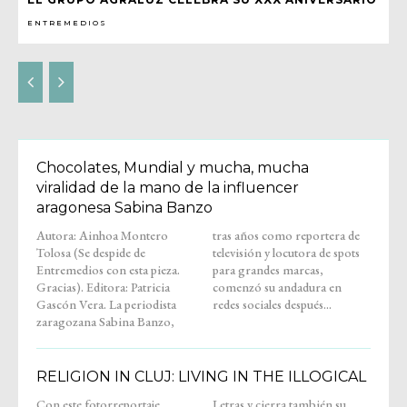
ENTREMEDIOS
Chocolates, Mundial y mucha, mucha
viralidad de la mano de la influencer
aragonesa Sabina Banzo
Autora: Ainhoa Montero
tras años como reportera de
Tolosa (Se despide de
televisión y locutora de spots
Entremedios con esta pieza.
para grandes marcas,
Gracias). Editora: Patricia
comenzó su andadura en
Gascón Vera. La periodista
redes sociales después...
zaragozana Sabina Banzo,
RELIGION IN CLUJ: LIVING IN THE ILLOGICAL
Con este fotorreportaje,
Letras y cierra también su