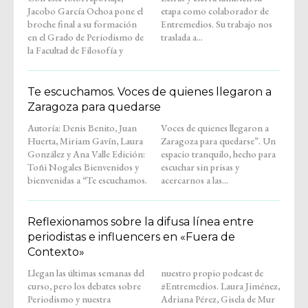
Jacobo García Ochoa pone el
etapa como colaborador de
broche final a su formación
Entremedios. Su trabajo nos
en el Grado de Periodismo de
traslada a...
la Facultad de Filosofía y
Te escuchamos. Voces de quienes llegaron a
Zaragoza para quedarse
Autoría: Denis Benito, Juan
Voces de quienes llegaron a
Huerta, Miriam Gavín, Laura
Zaragoza para quedarse”. Un
González y Ana Valle Edición:
espacio tranquilo, hecho para
Toñi Nogales Bienvenidos y
escuchar sin prisas y
bienvenidas a “Te escuchamos.
acercarnos a las...
Reflexionamos sobre la difusa línea entre
periodistas e influencers en «Fuera de
Contexto»
Llegan las últimas semanas del
nuestro propio podcast de
curso, pero los debates sobre
#Entremedios. Laura Jiménez,
Periodismo y nuestra
Adriana Pérez, Gisela de Mur