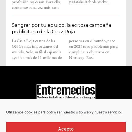
profesión no cesan. Para ello,
y Natalia Rébola vuelve...
contamos, una vez más, con
Sangrar por tu equipo, la exitosa campaña
publicitaria de la Cruz Roja
La Cruz Roja es una de las
personas en el mundo, pero
ONGs más importantes del
en 2023 tuvo problemas para
mundo. Solo su filial española
cumplir sus objetivos en
ayudó a más de 11 millones de
Noruega. Ese...
COPYRIGHT © 2022
Utilizamos cookies para optimizar nuestro sitio web y nuestro servicio.
Acepto