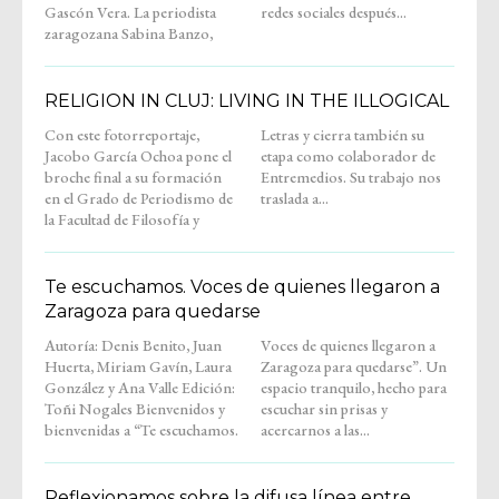
Gascón Vera. La periodista
redes sociales después...
zaragozana Sabina Banzo,
RELIGION IN CLUJ: LIVING IN THE ILLOGICAL
Con este fotorreportaje,
Letras y cierra también su
Jacobo García Ochoa pone el
etapa como colaborador de
broche final a su formación
Entremedios. Su trabajo nos
en el Grado de Periodismo de
traslada a...
la Facultad de Filosofía y
Te escuchamos. Voces de quienes llegaron a
Zaragoza para quedarse
Autoría: Denis Benito, Juan
Voces de quienes llegaron a
Huerta, Miriam Gavín, Laura
Zaragoza para quedarse”. Un
González y Ana Valle Edición:
espacio tranquilo, hecho para
Toñi Nogales Bienvenidos y
escuchar sin prisas y
bienvenidas a “Te escuchamos.
acercarnos a las...
Reflexionamos sobre la difusa línea entre