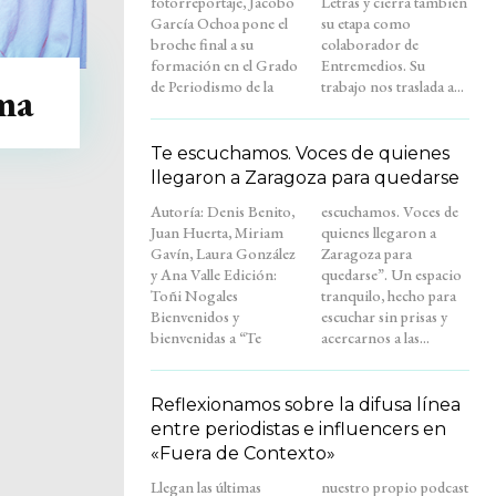
fotorreportaje, Jacobo
Letras y cierra también
García Ochoa pone el
su etapa como
broche final a su
colaborador de
formación en el Grado
Entremedios. Su
de Periodismo de la
trabajo nos traslada a...
ma
Te escuchamos. Voces de quienes
llegaron a Zaragoza para quedarse
Autoría: Denis Benito,
escuchamos. Voces de
Juan Huerta, Miriam
quienes llegaron a
Gavín, Laura González
Zaragoza para
y Ana Valle Edición:
quedarse”. Un espacio
Toñi Nogales
tranquilo, hecho para
Bienvenidos y
escuchar sin prisas y
bienvenidas a “Te
acercarnos a las...
Reflexionamos sobre la difusa línea
entre periodistas e influencers en
«Fuera de Contexto»
Llegan las últimas
nuestro propio podcast