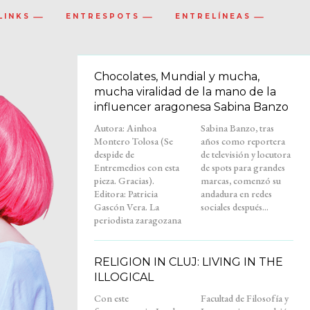
LINKS
ENTRESPOTS
ENTRELÍNEAS
Chocolates, Mundial y mucha,
mucha viralidad de la mano de la
influencer aragonesa Sabina Banzo
Autora: Ainhoa
Sabina Banzo, tras
Montero Tolosa (Se
años como reportera
despide de
de televisión y locutora
Entremedios con esta
de spots para grandes
pieza. Gracias).
marcas, comenzó su
Editora: Patricia
andadura en redes
Gascón Vera. La
sociales después...
periodista zaragozana
RELIGION IN CLUJ: LIVING IN THE
ILLOGICAL
Con este
Facultad de Filosofía y