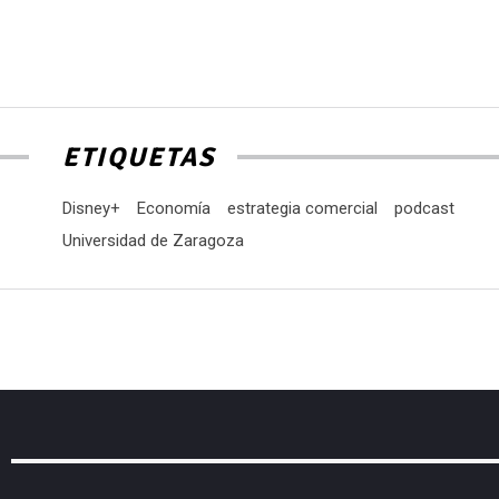
p
a
o
d
e
ETIQUETAS
v
Disney+
Economía
estrategia comercial
podcast
Universidad de Zaragoza