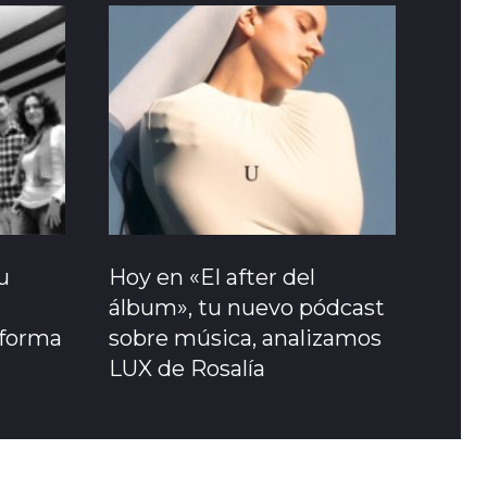
u
Hoy en «El after del
e
álbum», tu nuevo pódcast
sforma
sobre música, analizamos
LUX de Rosalía