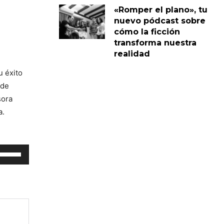
«Romper el plano», tu
nuevo pódcast sobre
cómo la ficción
transforma nuestra
realidad
u éxito
 de
sora
a.
tiliza
as
eclas
e
lecha
rriba/abajo