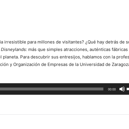
irresistible para millones de visitantes? ¿Qué hay detrás de s
s
Disneylands:
más que simples atracciones, auténticas fábricas
 planeta. Para descubrir sus entresijos, hablamos con la profe
ción y Organización de Empresas de la Universidad de Zaragoz
U
00:00
l
t
d
f
a