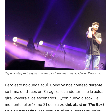
Cepeda interpretó algunas de sus canciones más destacadas en Zaragoza.
Pero esto no queda aquí. Como ya nos confesó durante
su firma de discos en Zaragoza, cuando termine la actual
gira, volverá a los escenarios… ¿con nuevo disco? De
momento, el próximo 21 de marzo
debutará en
The Roxi
Live
en Argentina
y se convertirá en el tercer ‘triunfito’ -