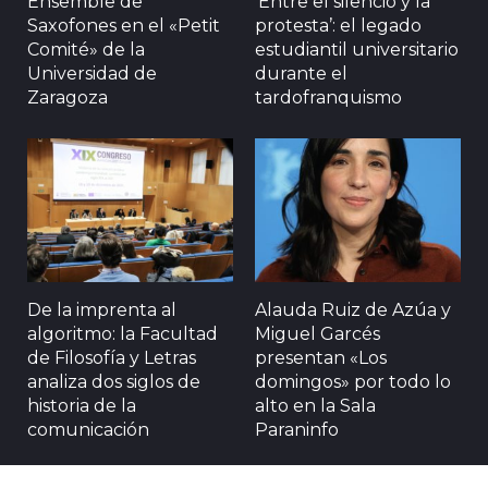
Ensemble de
‘Entre el silencio y la
Saxofones en el «Petit
protesta’: el legado
Comité» de la
estudiantil universitario
Universidad de
durante el
Zaragoza
tardofranquismo
De la imprenta al
Alauda Ruiz de Azúa y
algoritmo: la Facultad
Miguel Garcés
de Filosofía y Letras
presentan «Los
analiza dos siglos de
domingos» por todo lo
historia de la
alto en la Sala
comunicación
Paraninfo