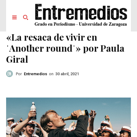
«La resaca de vivir en
ˈAnother roundˈ» por Paula
Giral
Por
Entremedios
on
30 abril, 2021