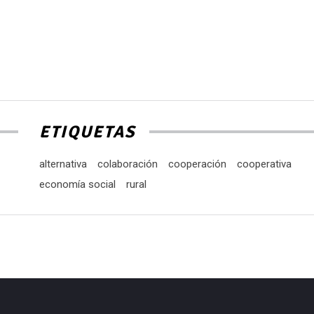
t
d
f
a
p
a
o
ETIQUETAS
d
e
alternativa
colaboración
cooperación
cooperativa
v
economía social
rural