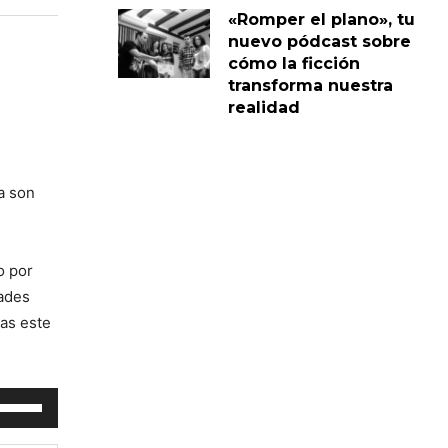
«Romper el plano», tu
nuevo pódcast sobre
cómo la ficción
transforma nuestra
realidad
a son
o por
dades
as este
tiliza
as