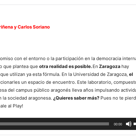
ariñena y Carlos Soriano
romiso con el entorno o la participación en la democracia intern
co que plantea que
otra realidad es posible.
En
Zaragoza
hay
que utilizan ya esta fórmula. En la Universidad de Zaragoza,
el
rcionarles un espacio de encuentro. Este laboratorio, compuest
esa del campus público aragonés lleva años impulsando activi
en la sociedad aragonesa.
¿Quieres saber más?
Pues no te pierd
le al Play!
U
00:00
l