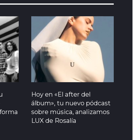
u
Hoy en «El after del
e
álbum», tu nuevo pódcast
sforma
sobre música, analizamos
LUX de Rosalía