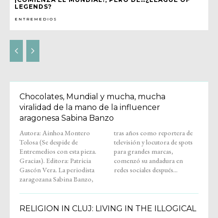
LEGENDS?
ENTREMEDIOS
Chocolates, Mundial y mucha, mucha
viralidad de la mano de la influencer
aragonesa Sabina Banzo
Autora: Ainhoa Montero
tras años como reportera de
Tolosa (Se despide de
televisión y locutora de spots
Entremedios con esta pieza.
para grandes marcas,
Gracias). Editora: Patricia
comenzó su andadura en
Gascón Vera. La periodista
redes sociales después...
zaragozana Sabina Banzo,
RELIGION IN CLUJ: LIVING IN THE ILLOGICAL