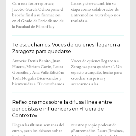
Con este fotorreportaje,
Letras y cierra también su
Jacobo García Ochoa pone el
etapa como colaborador de
broche final a su formación
Entremedios. Su trabajo nos
en el Grado de Periodismo de
traslada a...
la Facultad de Filosofía y
Te escuchamos. Voces de quienes llegaron a
Zaragoza para quedarse
Autoría: Denis Benito, Juan
Voces de quienes llegaron a
Huerta, Miriam Gavín, Laura
Zaragoza para quedarse”. Un
González y Ana Valle Edición:
espacio tranquilo, hecho para
Toñi Nogales Bienvenidos y
escuchar sin prisas y
bienvenidas a “Te escuchamos.
acercarnos a las...
Reflexionamos sobre la difusa línea entre
periodistas e influencers en «Fuera de
Contexto»
Llegan las últimas semanas del
nuestro propio podcast de
curso, pero los debates sobre
#Entremedios. Laura Jiménez,