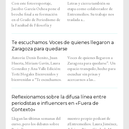
Con este fotorreportaje,
Letras y cierra también su
Jacobo García Ochoa pone el
etapa como colaborador de
broche final a su formación
Entremedios. Su trabajo nos
en el Grado de Periodismo de
traslada a...
la Facultad de Filosofía y
Te escuchamos. Voces de quienes llegaron a
Zaragoza para quedarse
Autoría: Denis Benito, Juan
Voces de quienes llegaron a
Huerta, Miriam Gavín, Laura
Zaragoza para quedarse”. Un
González y Ana Valle Edición:
espacio tranquilo, hecho para
Toñi Nogales Bienvenidos y
escuchar sin prisas y
bienvenidas a “Te escuchamos.
acercarnos a las...
Reflexionamos sobre la difusa línea entre
periodistas e influencers en «Fuera de
Contexto»
Llegan las últimas semanas del
nuestro propio podcast de
curso, pero los debates sobre
#Entremedios. Laura Jiménez,