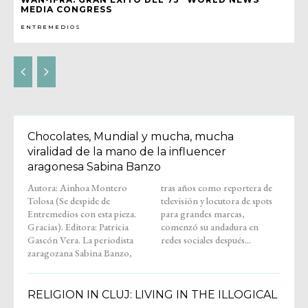
MEDIA CONGRESS
ENTREMEDIOS
Chocolates, Mundial y mucha, mucha
viralidad de la mano de la influencer
aragonesa Sabina Banzo
Autora: Ainhoa Montero
tras años como reportera de
Tolosa (Se despide de
televisión y locutora de spots
Entremedios con esta pieza.
para grandes marcas,
Gracias). Editora: Patricia
comenzó su andadura en
Gascón Vera. La periodista
redes sociales después...
zaragozana Sabina Banzo,
RELIGION IN CLUJ: LIVING IN THE ILLOGICAL