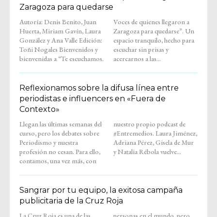
Zaragoza para quedarse
Autoría: Denis Benito, Juan
Voces de quienes llegaron a
Huerta, Miriam Gavín, Laura
Zaragoza para quedarse”. Un
González y Ana Valle Edición:
espacio tranquilo, hecho para
Toñi Nogales Bienvenidos y
escuchar sin prisas y
bienvenidas a “Te escuchamos.
acercarnos a las...
Reflexionamos sobre la difusa línea entre
periodistas e influencers en «Fuera de
Contexto»
Llegan las últimas semanas del
nuestro propio podcast de
curso, pero los debates sobre
#Entremedios. Laura Jiménez,
Periodismo y nuestra
Adriana Pérez, Gisela de Mur
profesión no cesan. Para ello,
y Natalia Rébola vuelve...
contamos, una vez más, con
Sangrar por tu equipo, la exitosa campaña
publicitaria de la Cruz Roja
La Cruz Roja es una de las
personas en el mundo, pero