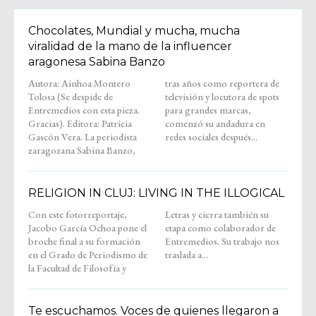
Chocolates, Mundial y mucha, mucha
viralidad de la mano de la influencer
aragonesa Sabina Banzo
Autora: Ainhoa Montero
tras años como reportera de
Tolosa (Se despide de
televisión y locutora de spots
Entremedios con esta pieza.
para grandes marcas,
Gracias). Editora: Patricia
comenzó su andadura en
Gascón Vera. La periodista
redes sociales después...
zaragozana Sabina Banzo,
RELIGION IN CLUJ: LIVING IN THE ILLOGICAL
Con este fotorreportaje,
Letras y cierra también su
Jacobo García Ochoa pone el
etapa como colaborador de
broche final a su formación
Entremedios. Su trabajo nos
en el Grado de Periodismo de
traslada a...
la Facultad de Filosofía y
Te escuchamos. Voces de quienes llegaron a