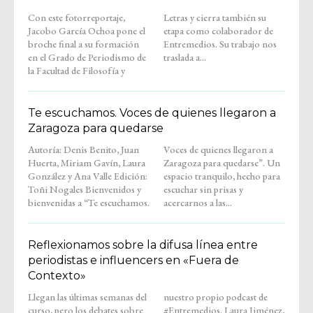
Con este fotorreportaje,
Letras y cierra también su
Jacobo García Ochoa pone el
etapa como colaborador de
broche final a su formación
Entremedios. Su trabajo nos
en el Grado de Periodismo de
traslada a...
la Facultad de Filosofía y
Te escuchamos. Voces de quienes llegaron a
Zaragoza para quedarse
Autoría: Denis Benito, Juan
Voces de quienes llegaron a
Huerta, Miriam Gavín, Laura
Zaragoza para quedarse”. Un
González y Ana Valle Edición:
espacio tranquilo, hecho para
Toñi Nogales Bienvenidos y
escuchar sin prisas y
bienvenidas a “Te escuchamos.
acercarnos a las...
Reflexionamos sobre la difusa línea entre
periodistas e influencers en «Fuera de
Contexto»
Llegan las últimas semanas del
nuestro propio podcast de
curso, pero los debates sobre
#Entremedios. Laura Jiménez,