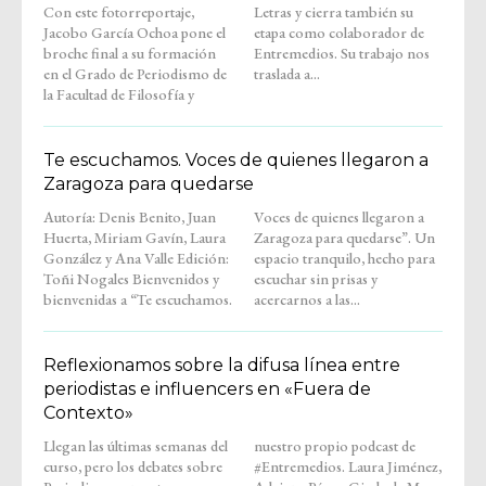
Con este fotorreportaje,
Letras y cierra también su
Jacobo García Ochoa pone el
etapa como colaborador de
broche final a su formación
Entremedios. Su trabajo nos
en el Grado de Periodismo de
traslada a...
la Facultad de Filosofía y
Te escuchamos. Voces de quienes llegaron a
Zaragoza para quedarse
Autoría: Denis Benito, Juan
Voces de quienes llegaron a
Huerta, Miriam Gavín, Laura
Zaragoza para quedarse”. Un
González y Ana Valle Edición:
espacio tranquilo, hecho para
Toñi Nogales Bienvenidos y
escuchar sin prisas y
bienvenidas a “Te escuchamos.
acercarnos a las...
Reflexionamos sobre la difusa línea entre
periodistas e influencers en «Fuera de
Contexto»
Llegan las últimas semanas del
nuestro propio podcast de
curso, pero los debates sobre
#Entremedios. Laura Jiménez,