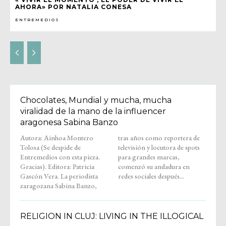
AHORA» POR NATALIA CONESA
ENTREMEDIOS
Chocolates, Mundial y mucha, mucha
viralidad de la mano de la influencer
aragonesa Sabina Banzo
Autora: Ainhoa Montero
tras años como reportera de
Tolosa (Se despide de
televisión y locutora de spots
Entremedios con esta pieza.
para grandes marcas,
Gracias). Editora: Patricia
comenzó su andadura en
Gascón Vera. La periodista
redes sociales después...
zaragozana Sabina Banzo,
RELIGION IN CLUJ: LIVING IN THE ILLOGICAL