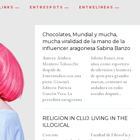
LINKS
ENTRESPOTS
ENTRELÍNEAS
Chocolates, Mundial y mucha,
mucha viralidad de la mano de la
influencer aragonesa Sabina Banzo
Autora: Ainhoa
Sabina Banzo, tras
Montero Tolosa (Se
años como reportera
despide de
de televisión y locutora
Entremedios con esta
de spots para grandes
pieza. Gracias).
marcas, comenzó su
Editora: Patricia
andadura en redes
Gascón Vera. La
sociales después...
periodista zaragozana
RELIGION IN CLUJ: LIVING IN THE
ILLOGICAL
Con este
Facultad de Filosofía y