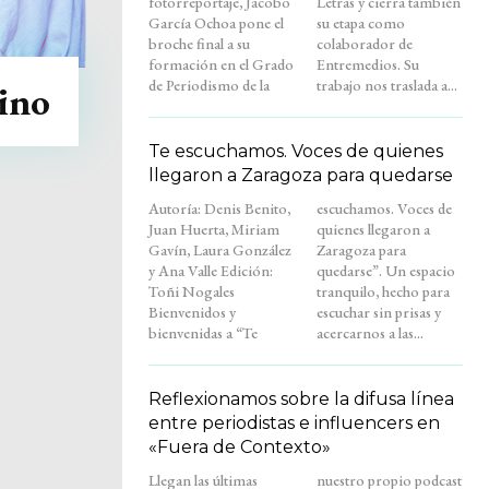
fotorreportaje, Jacobo
Letras y cierra también
García Ochoa pone el
su etapa como
broche final a su
colaborador de
formación en el Grado
Entremedios. Su
de Periodismo de la
trabajo nos traslada a...
tino
Te escuchamos. Voces de quienes
llegaron a Zaragoza para quedarse
Autoría: Denis Benito,
escuchamos. Voces de
Juan Huerta, Miriam
quienes llegaron a
Gavín, Laura González
Zaragoza para
y Ana Valle Edición:
quedarse”. Un espacio
Toñi Nogales
tranquilo, hecho para
Bienvenidos y
escuchar sin prisas y
bienvenidas a “Te
acercarnos a las...
Reflexionamos sobre la difusa línea
entre periodistas e influencers en
«Fuera de Contexto»
Llegan las últimas
nuestro propio podcast