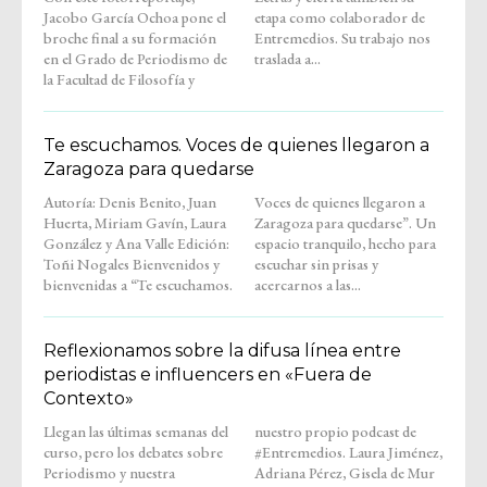
Jacobo García Ochoa pone el
etapa como colaborador de
broche final a su formación
Entremedios. Su trabajo nos
en el Grado de Periodismo de
traslada a...
la Facultad de Filosofía y
Te escuchamos. Voces de quienes llegaron a
Zaragoza para quedarse
Autoría: Denis Benito, Juan
Voces de quienes llegaron a
Huerta, Miriam Gavín, Laura
Zaragoza para quedarse”. Un
González y Ana Valle Edición:
espacio tranquilo, hecho para
Toñi Nogales Bienvenidos y
escuchar sin prisas y
bienvenidas a “Te escuchamos.
acercarnos a las...
Reflexionamos sobre la difusa línea entre
periodistas e influencers en «Fuera de
Contexto»
Llegan las últimas semanas del
nuestro propio podcast de
curso, pero los debates sobre
#Entremedios. Laura Jiménez,
Periodismo y nuestra
Adriana Pérez, Gisela de Mur