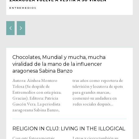
ENTREMEDIOS
Chocolates, Mundial y mucha, mucha
viralidad de la mano de la influencer
aragonesa Sabina Banzo
Autora: Ainhoa Montero
tras años como reportera de
Tolosa (Se despide de
televisión y locutora de spots
Entremedios con esta pieza.
para grandes marcas,
Gracias). Editora: Patricia
comenzó su andadura en
Gascón Vera. La periodista
redes sociales después...
zaragozana Sabina Banzo,
RELIGION IN CLUJ: LIVING IN THE ILLOGICAL
Con este fotorreportaje,
Letras y cierra también su