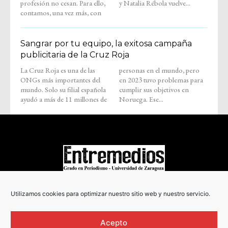
profesión no cesan. Para ello,
y Natalia Rébola vuelve...
contamos, una vez más, con
Sangrar por tu equipo, la exitosa campaña
publicitaria de la Cruz Roja
La Cruz Roja es una de las
personas en el mundo, pero
ONGs más importantes del
en 2023 tuvo problemas para
mundo. Solo su filial española
cumplir sus objetivos en
ayudó a más de 11 millones de
Noruega. Ese...
COPYRIGHT © 2022
Utilizamos cookies para optimizar nuestro sitio web y nuestro servicio.
Acepto