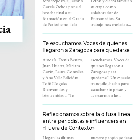
fotorreportaje, Jacobo
Letras y cierra también
García Ochoa pone el
su etapa como
broche final a su
colaborador de
formación en el Grado
Entremedios. Su
de Periodismo de la
trabajo nos traslada a...
cia
Te escuchamos. Voces de quienes
llegaron a Zaragoza para quedarse
Autoría: Denis Benito,
escuchamos. Voces de
Juan Huerta, Miriam
quienes llegaron a
Gavín, Laura González
Zaragoza para
y Ana Valle Edición:
quedarse”. Un espacio
Toñi Nogales
tranquilo, hecho para
Bienvenidos y
escuchar sin prisas y
bienvenidas a “Te
acercarnos a las...
Reflexionamos sobre la difusa línea
entre periodistas e influencers en
«Fuera de Contexto»
Llegan las últimas
nuestro propio podcast