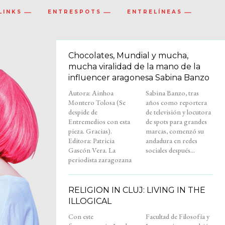
LINKS
ENTRESPOTS
ENTRELÍNEAS
Chocolates, Mundial y mucha,
mucha viralidad de la mano de la
influencer aragonesa Sabina Banzo
Autora: Ainhoa
Sabina Banzo, tras
Montero Tolosa (Se
años como reportera
despide de
de televisión y locutora
Entremedios con esta
de spots para grandes
pieza. Gracias).
marcas, comenzó su
Editora: Patricia
andadura en redes
Gascón Vera. La
sociales después...
periodista zaragozana
RELIGION IN CLUJ: LIVING IN THE
ILLOGICAL
Con este
Facultad de Filosofía y