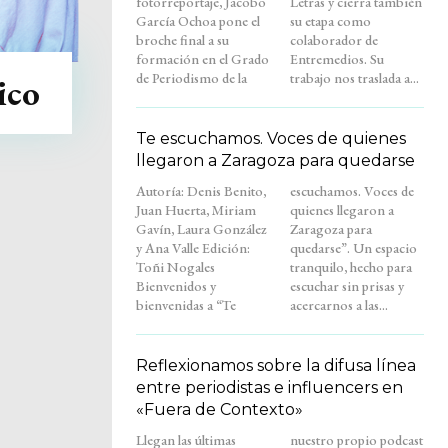
fotorreportaje, Jacobo
Letras y cierra también
García Ochoa pone el
su etapa como
broche final a su
colaborador de
formación en el Grado
Entremedios. Su
de Periodismo de la
trabajo nos traslada a...
ico
Te escuchamos. Voces de quienes
llegaron a Zaragoza para quedarse
Autoría: Denis Benito,
escuchamos. Voces de
Juan Huerta, Miriam
quienes llegaron a
Gavín, Laura González
Zaragoza para
y Ana Valle Edición:
quedarse”. Un espacio
Toñi Nogales
tranquilo, hecho para
Bienvenidos y
escuchar sin prisas y
bienvenidas a “Te
acercarnos a las...
Reflexionamos sobre la difusa línea
entre periodistas e influencers en
«Fuera de Contexto»
Llegan las últimas
nuestro propio podcast