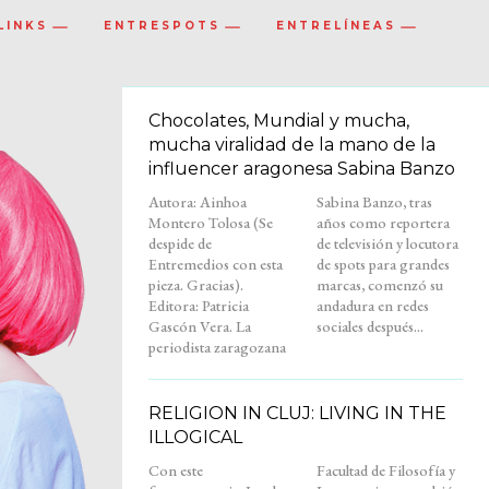
LINKS
ENTRESPOTS
ENTRELÍNEAS
Chocolates, Mundial y mucha,
mucha viralidad de la mano de la
influencer aragonesa Sabina Banzo
Autora: Ainhoa
Sabina Banzo, tras
Montero Tolosa (Se
años como reportera
despide de
de televisión y locutora
Entremedios con esta
de spots para grandes
pieza. Gracias).
marcas, comenzó su
Editora: Patricia
andadura en redes
Gascón Vera. La
sociales después...
periodista zaragozana
RELIGION IN CLUJ: LIVING IN THE
ILLOGICAL
Con este
Facultad de Filosofía y