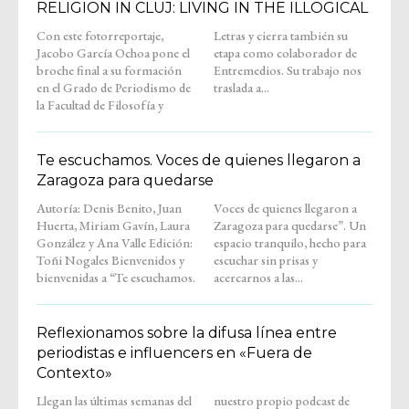
RELIGION IN CLUJ: LIVING IN THE ILLOGICAL
Con este fotorreportaje,
Letras y cierra también su
Jacobo García Ochoa pone el
etapa como colaborador de
broche final a su formación
Entremedios. Su trabajo nos
en el Grado de Periodismo de
traslada a...
la Facultad de Filosofía y
Te escuchamos. Voces de quienes llegaron a
Zaragoza para quedarse
Autoría: Denis Benito, Juan
Voces de quienes llegaron a
Huerta, Miriam Gavín, Laura
Zaragoza para quedarse”. Un
González y Ana Valle Edición:
espacio tranquilo, hecho para
Toñi Nogales Bienvenidos y
escuchar sin prisas y
bienvenidas a “Te escuchamos.
acercarnos a las...
Reflexionamos sobre la difusa línea entre
periodistas e influencers en «Fuera de
Contexto»
Llegan las últimas semanas del
nuestro propio podcast de