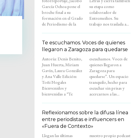
fotorreportaje, Jacobo
Letras y cierra también
García Ochoa pone el
su etapa como
broche final a su
colaborador de
formación en el Grado
Entremedios. Su
de Periodismo de la
trabajo nos traslada a...
Te escuchamos. Voces de quienes
llegaron a Zaragoza para quedarse
Autoría: Denis Benito,
escuchamos. Voces de
Juan Huerta, Miriam
quienes llegaron a
Gavín, Laura González
Zaragoza para
y Ana Valle Edición:
quedarse”. Un espacio
Toñi Nogales
tranquilo, hecho para
Bienvenidos y
escuchar sin prisas y
bienvenidas a “Te
acercarnos a las...
Reflexionamos sobre la difusa línea
entre periodistas e influencers en
«Fuera de Contexto»
Llegan las últimas
nuestro propio podcast