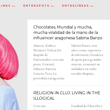
LINKS
ENTRESPOTS
ENTRELÍNEAS
Chocolates, Mundial y mucha,
mucha viralidad de la mano de la
influencer aragonesa Sabina Banzo
Autora: Ainhoa
Sabina Banzo, tras
Montero Tolosa (Se
años como reportera
despide de
de televisión y locutora
Entremedios con esta
de spots para grandes
pieza. Gracias).
marcas, comenzó su
Editora: Patricia
andadura en redes
Gascón Vera. La
sociales después...
periodista zaragozana
RELIGION IN CLUJ: LIVING IN THE
ILLOGICAL
Con este
Facultad de Filosofía y