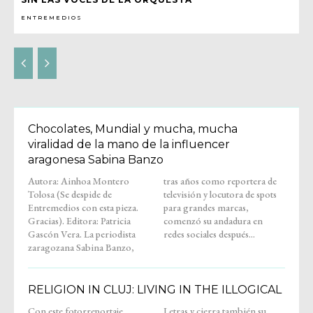
ENTREMEDIOS
Chocolates, Mundial y mucha, mucha
viralidad de la mano de la influencer
aragonesa Sabina Banzo
Autora: Ainhoa Montero
tras años como reportera de
Tolosa (Se despide de
televisión y locutora de spots
Entremedios con esta pieza.
para grandes marcas,
Gracias). Editora: Patricia
comenzó su andadura en
Gascón Vera. La periodista
redes sociales después...
zaragozana Sabina Banzo,
RELIGION IN CLUJ: LIVING IN THE ILLOGICAL
Con este fotorreportaje,
Letras y cierra también su