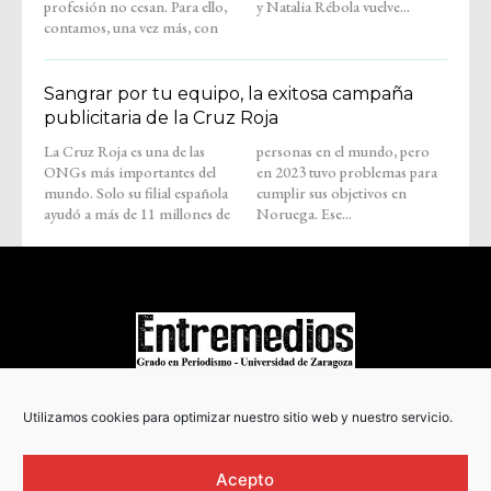
profesión no cesan. Para ello,
y Natalia Rébola vuelve...
contamos, una vez más, con
Sangrar por tu equipo, la exitosa campaña
publicitaria de la Cruz Roja
La Cruz Roja es una de las
personas en el mundo, pero
ONGs más importantes del
en 2023 tuvo problemas para
mundo. Solo su filial española
cumplir sus objetivos en
ayudó a más de 11 millones de
Noruega. Ese...
COPYRIGHT © 2022
Utilizamos cookies para optimizar nuestro sitio web y nuestro servicio.
Acepto