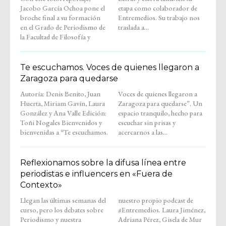
Jacobo García Ochoa pone el
etapa como colaborador de
broche final a su formación
Entremedios. Su trabajo nos
en el Grado de Periodismo de
traslada a...
la Facultad de Filosofía y
Te escuchamos. Voces de quienes llegaron a
Zaragoza para quedarse
Autoría: Denis Benito, Juan
Voces de quienes llegaron a
Huerta, Miriam Gavín, Laura
Zaragoza para quedarse”. Un
González y Ana Valle Edición:
espacio tranquilo, hecho para
Toñi Nogales Bienvenidos y
escuchar sin prisas y
bienvenidas a “Te escuchamos.
acercarnos a las...
Reflexionamos sobre la difusa línea entre
periodistas e influencers en «Fuera de
Contexto»
Llegan las últimas semanas del
nuestro propio podcast de
curso, pero los debates sobre
#Entremedios. Laura Jiménez,
Periodismo y nuestra
Adriana Pérez, Gisela de Mur