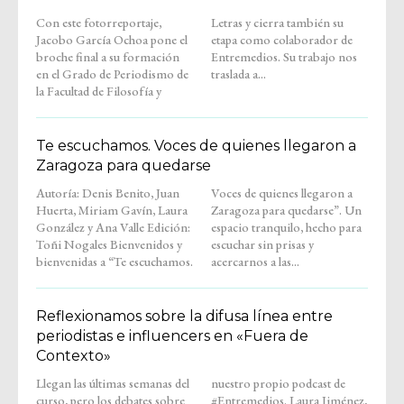
Con este fotorreportaje,
Letras y cierra también su
Jacobo García Ochoa pone el
etapa como colaborador de
broche final a su formación
Entremedios. Su trabajo nos
en el Grado de Periodismo de
traslada a...
la Facultad de Filosofía y
Te escuchamos. Voces de quienes llegaron a
Zaragoza para quedarse
Autoría: Denis Benito, Juan
Voces de quienes llegaron a
Huerta, Miriam Gavín, Laura
Zaragoza para quedarse”. Un
González y Ana Valle Edición:
espacio tranquilo, hecho para
Toñi Nogales Bienvenidos y
escuchar sin prisas y
bienvenidas a “Te escuchamos.
acercarnos a las...
Reflexionamos sobre la difusa línea entre
periodistas e influencers en «Fuera de
Contexto»
Llegan las últimas semanas del
nuestro propio podcast de
curso, pero los debates sobre
#Entremedios. Laura Jiménez,