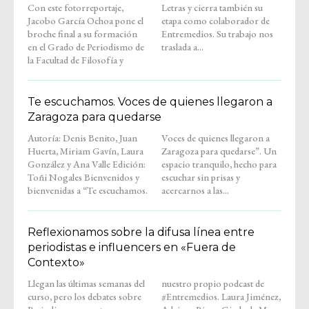
Con este fotorreportaje,
Letras y cierra también su
Jacobo García Ochoa pone el
etapa como colaborador de
broche final a su formación
Entremedios. Su trabajo nos
en el Grado de Periodismo de
traslada a...
la Facultad de Filosofía y
Te escuchamos. Voces de quienes llegaron a
Zaragoza para quedarse
Autoría: Denis Benito, Juan
Voces de quienes llegaron a
Huerta, Miriam Gavín, Laura
Zaragoza para quedarse”. Un
González y Ana Valle Edición:
espacio tranquilo, hecho para
Toñi Nogales Bienvenidos y
escuchar sin prisas y
bienvenidas a “Te escuchamos.
acercarnos a las...
Reflexionamos sobre la difusa línea entre
periodistas e influencers en «Fuera de
Contexto»
Llegan las últimas semanas del
nuestro propio podcast de
curso, pero los debates sobre
#Entremedios. Laura Jiménez,