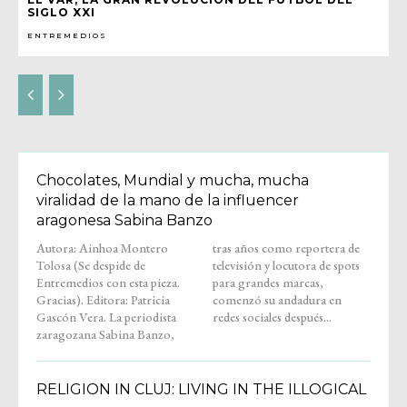
SIGLO XXI
ENTREMEDIOS
Chocolates, Mundial y mucha, mucha
viralidad de la mano de la influencer
aragonesa Sabina Banzo
Autora: Ainhoa Montero
tras años como reportera de
Tolosa (Se despide de
televisión y locutora de spots
Entremedios con esta pieza.
para grandes marcas,
Gracias). Editora: Patricia
comenzó su andadura en
Gascón Vera. La periodista
redes sociales después...
zaragozana Sabina Banzo,
RELIGION IN CLUJ: LIVING IN THE ILLOGICAL