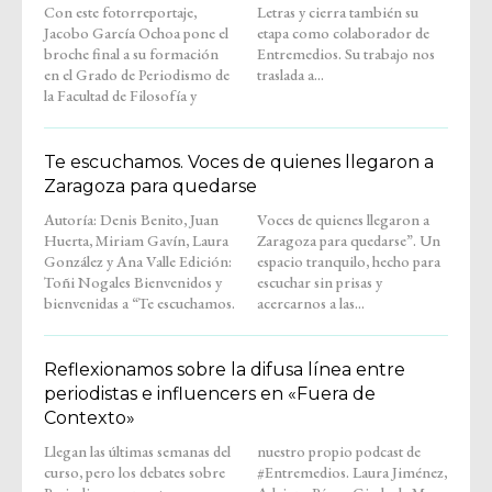
Con este fotorreportaje,
Letras y cierra también su
Jacobo García Ochoa pone el
etapa como colaborador de
broche final a su formación
Entremedios. Su trabajo nos
en el Grado de Periodismo de
traslada a...
la Facultad de Filosofía y
Te escuchamos. Voces de quienes llegaron a
Zaragoza para quedarse
Autoría: Denis Benito, Juan
Voces de quienes llegaron a
Huerta, Miriam Gavín, Laura
Zaragoza para quedarse”. Un
González y Ana Valle Edición:
espacio tranquilo, hecho para
Toñi Nogales Bienvenidos y
escuchar sin prisas y
bienvenidas a “Te escuchamos.
acercarnos a las...
Reflexionamos sobre la difusa línea entre
periodistas e influencers en «Fuera de
Contexto»
Llegan las últimas semanas del
nuestro propio podcast de
curso, pero los debates sobre
#Entremedios. Laura Jiménez,