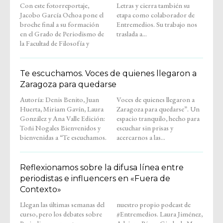
Con este fotorreportaje,
Letras y cierra también su
Jacobo García Ochoa pone el
etapa como colaborador de
broche final a su formación
Entremedios. Su trabajo nos
en el Grado de Periodismo de
traslada a...
la Facultad de Filosofía y
Te escuchamos. Voces de quienes llegaron a
Zaragoza para quedarse
Autoría: Denis Benito, Juan
Voces de quienes llegaron a
Huerta, Miriam Gavín, Laura
Zaragoza para quedarse”. Un
González y Ana Valle Edición:
espacio tranquilo, hecho para
Toñi Nogales Bienvenidos y
escuchar sin prisas y
bienvenidas a “Te escuchamos.
acercarnos a las...
Reflexionamos sobre la difusa línea entre
periodistas e influencers en «Fuera de
Contexto»
Llegan las últimas semanas del
nuestro propio podcast de
curso, pero los debates sobre
#Entremedios. Laura Jiménez,