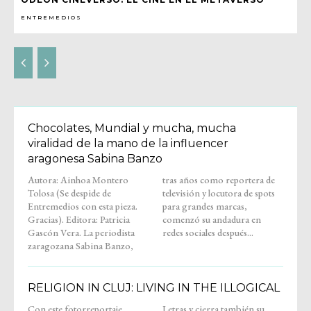
ENTREMEDIOS
Chocolates, Mundial y mucha, mucha
viralidad de la mano de la influencer
aragonesa Sabina Banzo
Autora: Ainhoa Montero
tras años como reportera de
Tolosa (Se despide de
televisión y locutora de spots
Entremedios con esta pieza.
para grandes marcas,
Gracias). Editora: Patricia
comenzó su andadura en
Gascón Vera. La periodista
redes sociales después...
zaragozana Sabina Banzo,
RELIGION IN CLUJ: LIVING IN THE ILLOGICAL
Con este fotorreportaje,
Letras y cierra también su