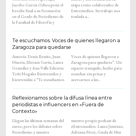
Jacobo García Ochoa pone el
etapa como colaborador de
broche final a su formación
Entremedios. Su trabajo nos
en el Grado de Periodismo de
traslada a...
la Facultad de Filosofía y
Te escuchamos. Voces de quienes llegaron a
Zaragoza para quedarse
Autoría: Denis Benito, Juan
Voces de quienes llegaron a
Huerta, Miriam Gavín, Laura
Zaragoza para quedarse”. Un
González y Ana Valle Edición:
espacio tranquilo, hecho para
Toñi Nogales Bienvenidos y
escuchar sin prisas y
bienvenidas a “Te escuchamos.
acercarnos a las...
Reflexionamos sobre la difusa línea entre
periodistas e influencers en «Fuera de
Contexto»
Llegan las últimas semanas del
nuestro propio podcast de
curso, pero los debates sobre
#Entremedios. Laura Jiménez,
Periodismo y nuestra
Adriana Pérez, Gisela de Mur