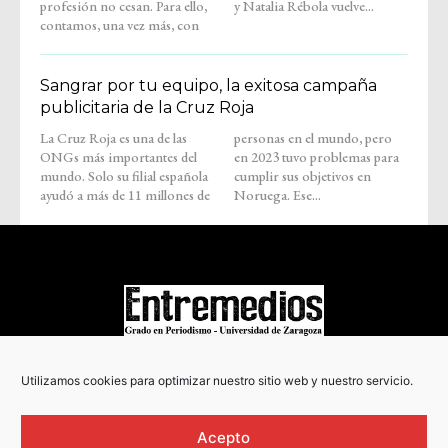
profesión no cesan. Para ello,
y Natalia Rébola vuelve...
contamos, una vez más, con
Sangrar por tu equipo, la exitosa campaña
publicitaria de la Cruz Roja
La Cruz Roja es una de las
personas en el mundo, pero
ONGs más importantes del
en 2023 tuvo problemas para
mundo. Solo su filial española
cumplir sus objetivos en
ayudó a más de 11 millones de
Noruega. Ese...
COPYRIGHT © 2022
Utilizamos cookies para optimizar nuestro sitio web y nuestro servicio.
Acepto