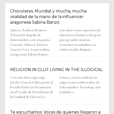
Chocolates, Mundial y mucha, mucha
viralidad de la mano de la influencer
aragonesa Sabina Banzo
Autora: Ainhoa Montero
tras años como reportera de
Tolosa (Se despide de
televisión y locutora de spots
Entremedios con esta pieza.
para grandes marcas,
Gracias). Editora: Patricia
comenzó su andadura en
Gascón Vera. La periodista
redes sociales después...
zaragozana Sabina Banzo,
RELIGION IN CLUJ: LIVING IN THE ILLOGICAL
Con este fotorreportaje,
Letras y cierra también su
Jacobo García Ochoa pone el
etapa como colaborador de
broche final a su formación
Entremedios. Su trabajo nos
en el Grado de Periodismo de
traslada a...
la Facultad de Filosofía y
Te escuchamos. Voces de quienes llegaron a