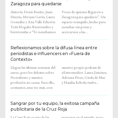
Zaragoza para quedarse
Autoría: Denis Benito, Juan
Voces de quienes llegaron a
Huerta, Miriam Gavín, Laura
Zaragoza para quedarse”. Un
González y Ana Valle Edición:
espacio tranquilo, hecho para
Toñi Nogales Bienvenidos y
escuchar sin prisas y
bienvenidas a “Te escuchamos.
acercarnos a las...
Reflexionamos sobre la difusa línea entre
periodistas e influencers en «Fuera de
Contexto»
Llegan las últimas semanas del
nuestro propio podcast de
curso, pero los debates sobre
#Entremedios. Laura Jiménez,
Periodismo y nuestra
Adriana Pérez, Gisela de Mur
profesión no cesan. Para ello,
y Natalia Rébola vuelve...
contamos, una vez más, con
Sangrar por tu equipo, la exitosa campaña
publicitaria de la Cruz Roja
La Cruz Roja es una de las
personas en el mundo, pero